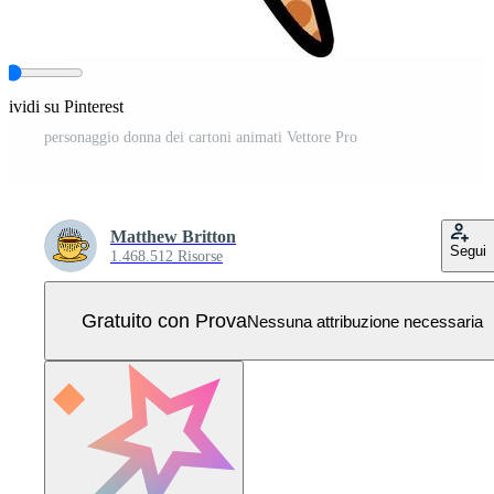
ividi su Pinterest
personaggio donna dei cartoni animati Vettore Pro
Matthew Britton
Segui
1.468.512 Risorse
Gratuito con Prova
Nessuna attribuzione necessaria