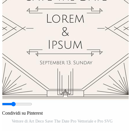
Condividi su Pinterest
Vettore di Art Deco Save The Date Pro Vettoriale e Pro SVG