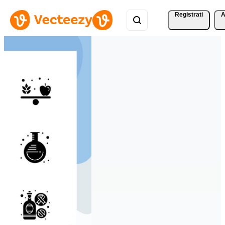
Registrati
A