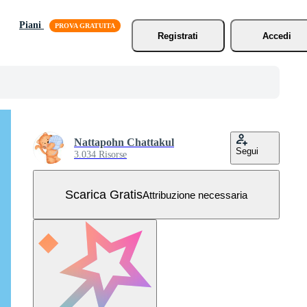
Piani
Registrati
Accedi
Nattapohn Chattakul
Segui
3.034 Risorse
Scarica Gratis
Attribuzione necessaria