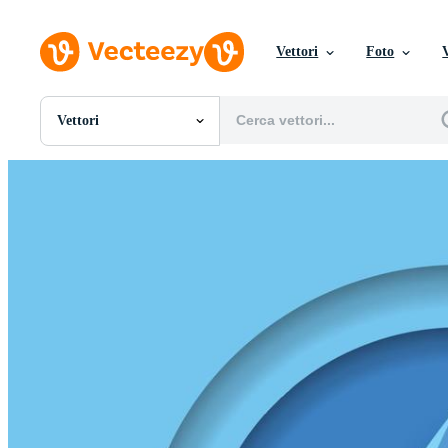
Vettori
Foto
Vettori
Tutte Immagini
Foto
PNGs
PSDs
SVGs
Modelli
Vettori
Videos
Motion graphics
Immagini Editoriali
Eventi Editoriali