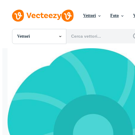
Vettori
Foto
Vettori
Tutte Immagini
Foto
PNGs
PSDs
SVGs
Modelli
Vettori
Videos
Motion graphics
Immagini Editoriali
Eventi Editoriali