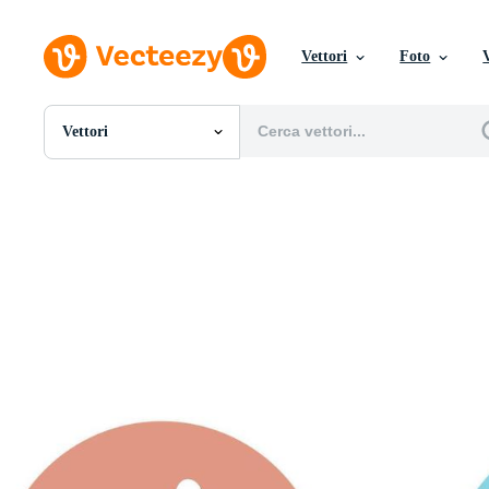
Vettori
Foto
Vettori
Tutte Immagini
Foto
PNGs
PSDs
SVGs
Modelli
Vettori
Videos
Motion graphics
Immagini Editoriali
Eventi Editoriali