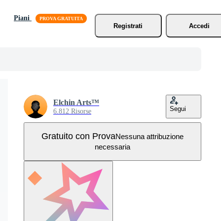
Piani
Registrati
Accedi
Elchin Arts™
Segui
6.812 Risorse
Gratuito con Prova
Nessuna attribuzione
necessaria