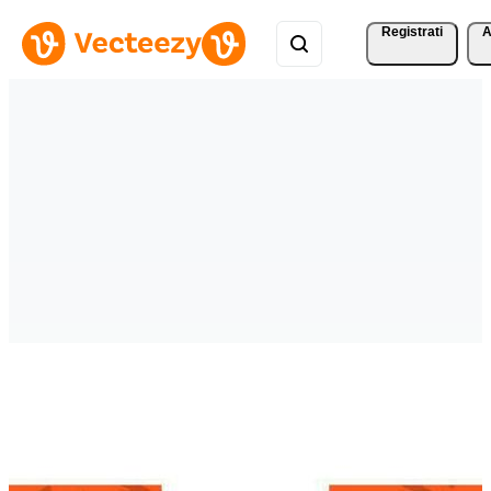
Registrati
A