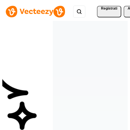
Registrati
A