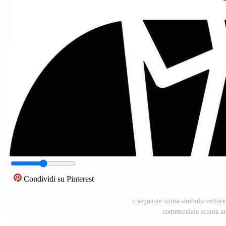
Condividi su Pinterest
insegnante icona simbolo vettore 
commerciale scuola au