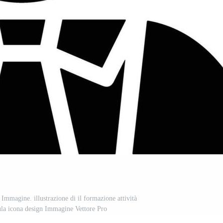
Immagine. illustrazione di il formazione attività
la icona design Immagine Vettore Pro