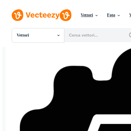
Vettori
Foto
Vettori
Tutte Immagini
Foto
PNGs
PSDs
SVGs
Modelli
Vettori
Videos
Motion graphics
Immagini Editoriali
Eventi Editoriali