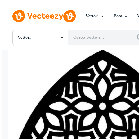
Vettori
Foto
Vettori
Tutte Immagini
Foto
PNGs
PSDs
SVGs
Modelli
Vettori
Videos
Motion graphics
Immagini Editoriali
Eventi Editoriali