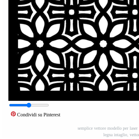
Condividi su Pinterest
semplice vettore modello per laser
legna intaglio, vett