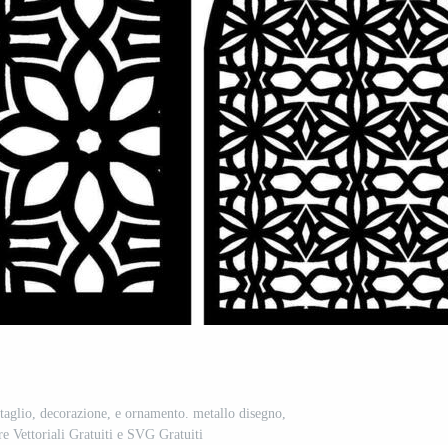
 taglio, decorazione, e ornamento. metallo disegno,
ore Vettoriali Gratuiti e SVG Gratuiti