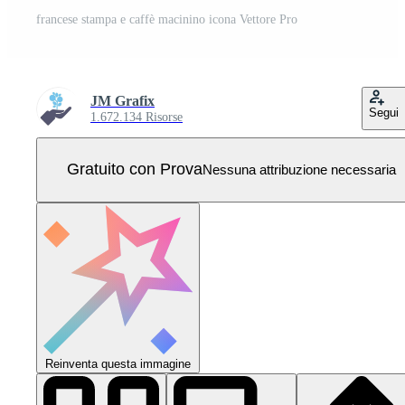
francese stampa e caffè macinino icona Vettore Pro
JM Grafix
Segui
1.672.134 Risorse
Gratuito con Prova
Nessuna attribuzione necessaria
Reinventa questa immagine