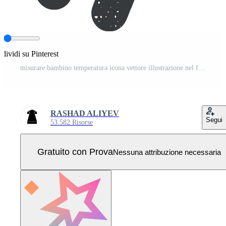
dividi su Pinterest
misurare bambino temperatura icona vettore illustrazione nel francobollo stile Vettore Pro
RASHAD ALIYEV
Segui
53.582 Risorse
Gratuito con Prova
Nessuna attribuzione necessaria