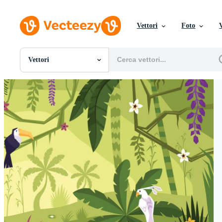
Vettori
Foto
Vettori
Tutte Immagini
Foto
PNGs
PSDs
SVGs
Modelli
Vettori
Videos
Motion graphics
Immagini Editoriali
Eventi Editoriali