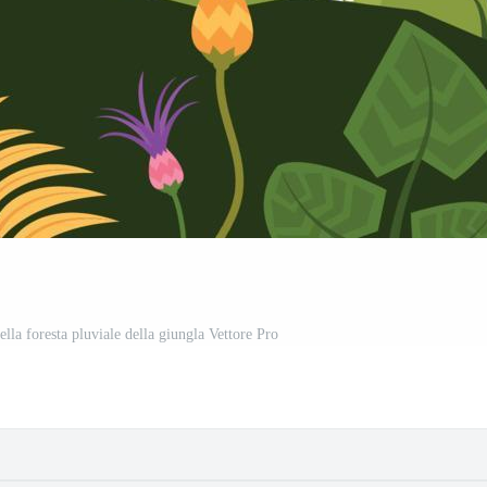
lla foresta pluviale della giungla Vettore Pro