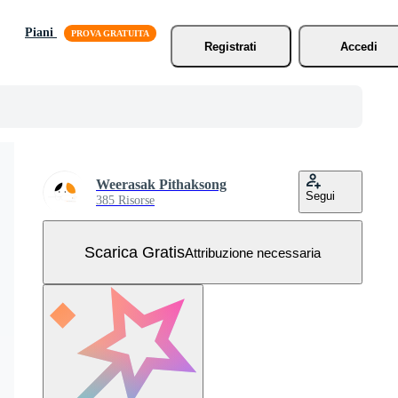
Piani
Registrati
Accedi
Weerasak Pithaksong
Segui
385 Risorse
Scarica Gratis
Attribuzione necessaria