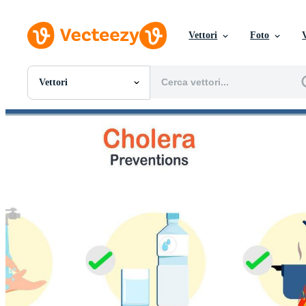
Vettori
Foto
Vettori
Tutte Immagini
Foto
PNGs
PSDs
SVGs
Modelli
Vettori
Videos
Motion graphics
Immagini Editoriali
Eventi Editoriali