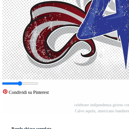
Condividi su Pinterest
celebrare indipendenza giorno con
Calvo aquila, americano bandiere, 
Parole chiave correlate