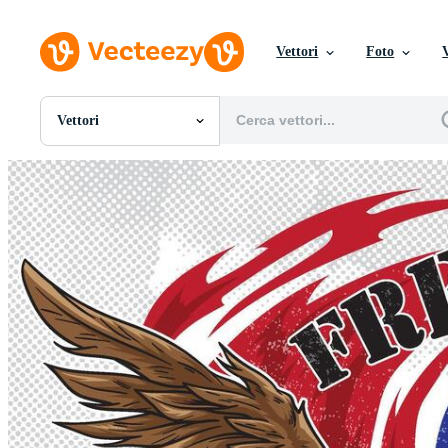
Vettori
Foto
Vettori
Tutte Immagini
Foto
PNGs
PSDs
SVGs
Modelli
Vettori
Videos
Motion graphics
Immagini Editoriali
Eventi Editoriali