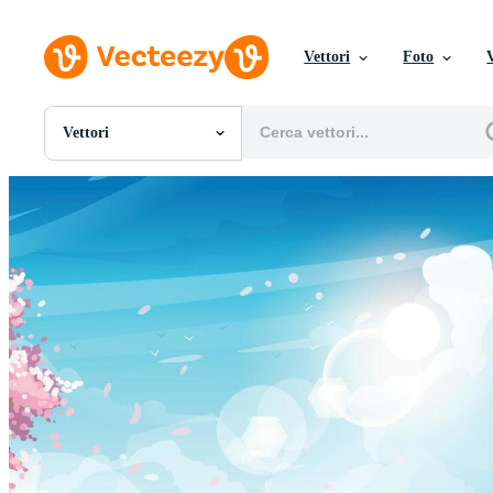
Vettori
Foto
Vettori
Tutte Immagini
Foto
PNGs
PSDs
SVGs
Modelli
Vettori
Videos
Motion graphics
Immagini Editoriali
Eventi Editoriali