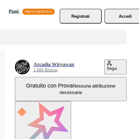
Piani
Registrati
Accedi
Arcadia Wiryawan
Segui
1.686 Risorse
Gratuito con Prova
Nessuna attribuzione
necessaria