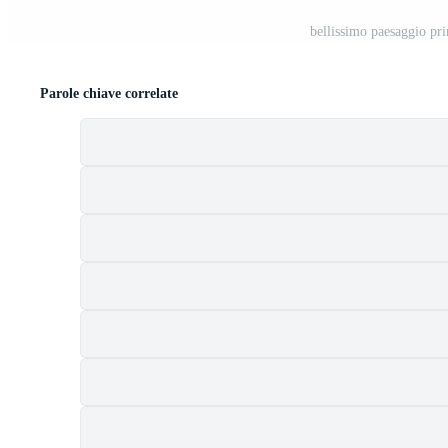
bellissimo paesaggio pri
Parole chiave correlate