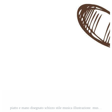
piatto e mano disegnato schizzo stile musica illustrazione. musicale Nota schizzo. indietro per scuola. Vettore Pro