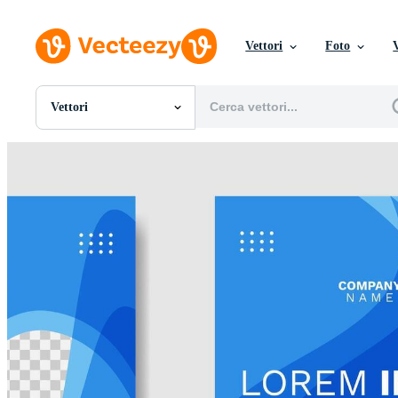
Vettori
Foto
Vettori
Tutte Immagini
Foto
PNGs
PSDs
SVGs
Modelli
Vettori
Videos
Motion graphics
Immagini Editoriali
Eventi Editoriali