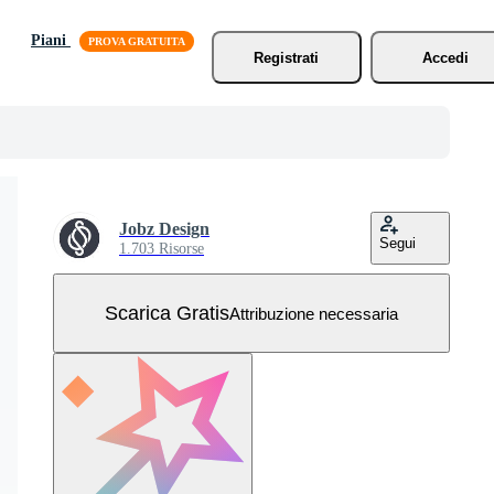
Piani
Registrati
Accedi
Jobz Design
Segui
1.703 Risorse
Scarica Gratis
Attribuzione necessaria