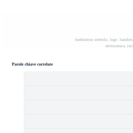
t
badminton simbolo, logo. bandiera 
attrezzatura, ra
Parole chiave correlate