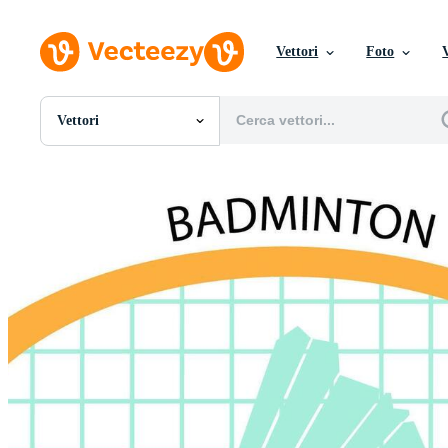
Vettori
Foto
Vettori
Tutte Immagini
Foto
PNGs
PSDs
SVGs
Modelli
Vettori
Videos
Motion graphics
Immagini Editoriali
Eventi Editoriali