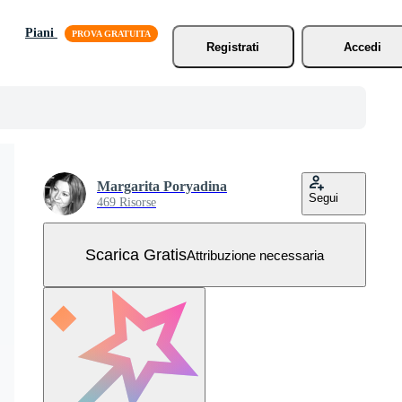
Piani
Registrati
Accedi
Margarita Poryadina
Segui
469 Risorse
Scarica Gratis
Attribuzione necessaria