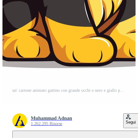
un' cartone animato gattino con grande occhi e nero e giallo pelliccia Vettore Gratuito
Muhammad Adnan
Segui
1.262.295 Risorse