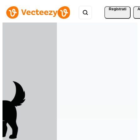
Registrati
A