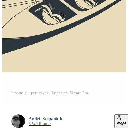
biposto gli sport kayak illustrazioni Vettore Pro
Andrii Stepaniuk
Segui
6.540 Risorse