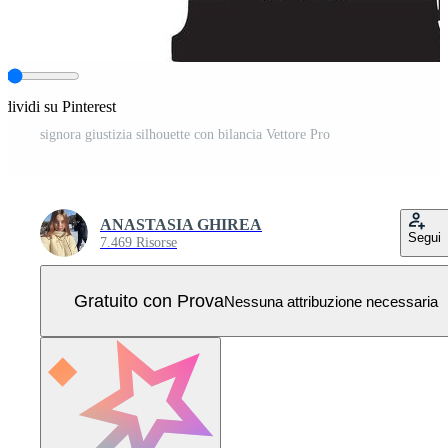
dividi su Pinterest
signora giustizia silhouette con bilancia Vettore Pro
ANASTASIA GHIREA
Segui
7.469 Risorse
Gratuito con Prova
Nessuna attribuzione necessaria