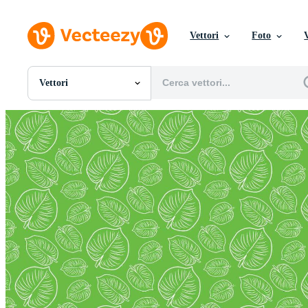
Vettori
Foto
Vettori
Tutte Immagini
Foto
PNGs
PSDs
SVGs
Modelli
Vettori
Videos
Motion graphics
Immagini Editoriali
Eventi Editoriali