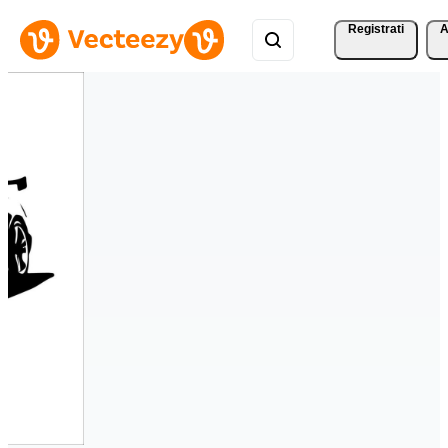
Registrati
A