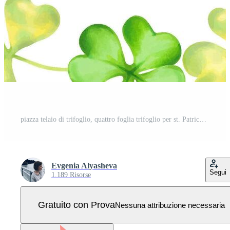
piazza telaio di trifoglio, quattro foglia trifoglio per st. Patrick giorno. acquerello illustrazione. mano disegnato isolato arte. botanico sfondo con spazio per testo, copia spazio. trifoglio talismano per bene fortuna Vettore Pro
Evgenia Alyasheva
Segui
1.189 Risorse
Gratuito con Prova
Nessuna attribuzione necessaria