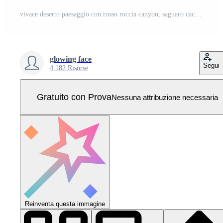
vivace deserto paesaggio con rosso roccia canyon, saguaro cactus, e lontano montagne sotto un' chiaro cielo. stilizzato sud-ovest vista Vettore Pro
glowing face
Segui
4.182 Risorse
Gratuito con Prova
Nessuna attribuzione necessaria
Reinventa questa immagine