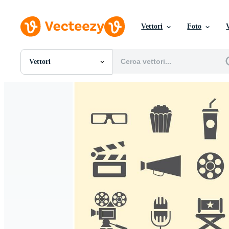
Vettori
Foto
Vettori
Tutte Immagini
Foto
PNGs
PSDs
SVGs
Modelli
Vettori
Videos
Motion graphics
Immagini Editoriali
Eventi Editoriali