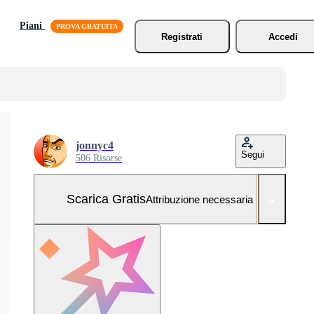
Piani
Registrati
Accedi
jonnyc4
Segui
506 Risorse
Scarica Gratis
Attribuzione necessaria