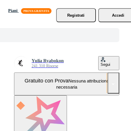
Piani
Registrati
Accedi
Yulia Ryabokon
Segui
241.310 Risorse
Gratuito con Prova
Nessuna attribuzione
necessaria