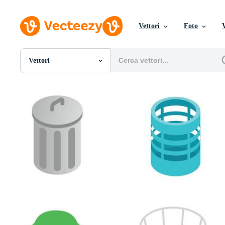
Vettori
Foto
Vettori
Tutte Immagini
Foto
PNGs
PSDs
SVGs
Modelli
Vettori
Videos
Motion graphics
Immagini Editoriali
Eventi Editoriali