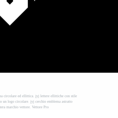
 circolare ed ellittica. jyj lettere ellittiche con stile
no un logo circolare. jyj cerchio emblema astratto
ra marchio vettore. Vettore Pro