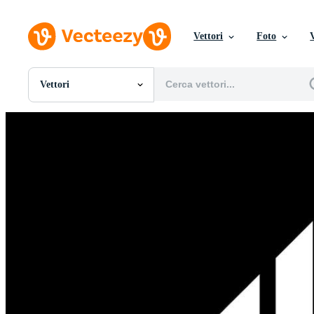
Vettori
Foto
Vettori
Tutte Immagini
Foto
PNGs
PSDs
SVGs
Modelli
Vettori
Videos
Motion graphics
Immagini Editoriali
Eventi Editoriali