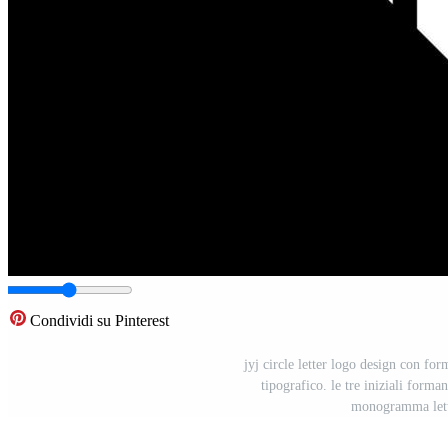
Condividi su Pinterest
jyj circle letter logo design con forma
tipografico. le tre iniziali forma
monogramma lette