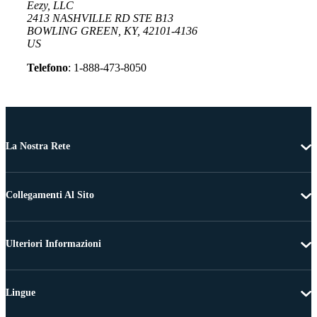
Eezy, LLC
2413 NASHVILLE RD STE B13
BOWLING GREEN, KY, 42101-4136
US
Telefono
: 1-888-473-8050
La Nostra Rete
Collegamenti Al Sito
Ulteriori Informazioni
Lingue