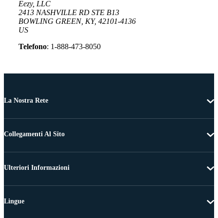
Eezy, LLC
2413 NASHVILLE RD STE B13
BOWLING GREEN, KY, 42101-4136
US
Telefono
: 1-888-473-8050
La Nostra Rete
Collegamenti Al Sito
Ulteriori Informazioni
Lingue