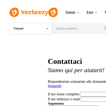
Vettori
Foto
Vettori
Tutte Immagini
Foto
PNGs
PSDs
SVGs
Contattaci
Modelli
Vettori
Siamo qui per aiutarti!
Videos
Motion graphics
Immagini Editoriali
Risponderemo solamente alle domande c
Eventi Editoriali
frequenti
.
Il tuo nome completo
Il tuo indirizzo e-mail
Argomento