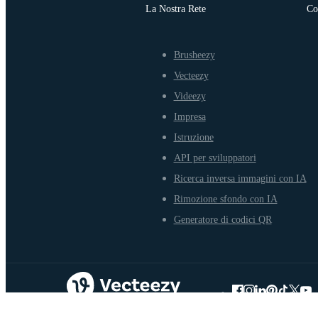
La Nostra Rete
Co
Brusheezy
Vecteezy
Videezy
Impresa
Istruzione
API per sviluppatori
Ricerca inversa immagini con IA
Rimozione sfondo con IA
Generatore di codici QR