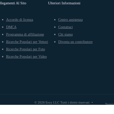
llegamenti Al Sito
Ulteriori Informazioni
Accordo di licenza
Centro assistenza
DMCA
Contattaci
Programma di affiliazione
Chi siamo
Ricerche Popolari per Vettori
Diventa un contributore
Ricerche Popolari per Foto
Ricerche Popolari per Video
© 2026 Eezy LLC Tutti i diritti riservati
•
Termin