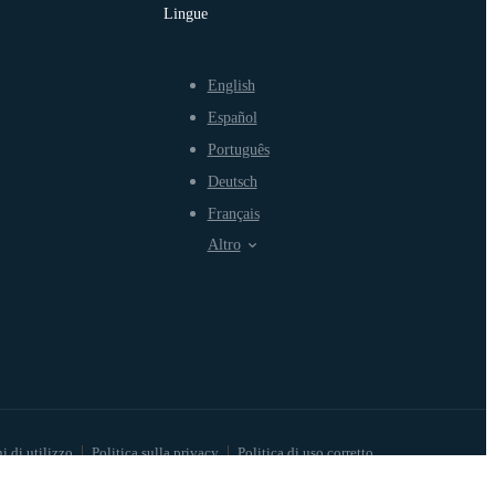
Lingue
English
Español
Português
Deutsch
Français
Altro
i di utilizzo
Politica sulla privacy
Politica di uso corretto