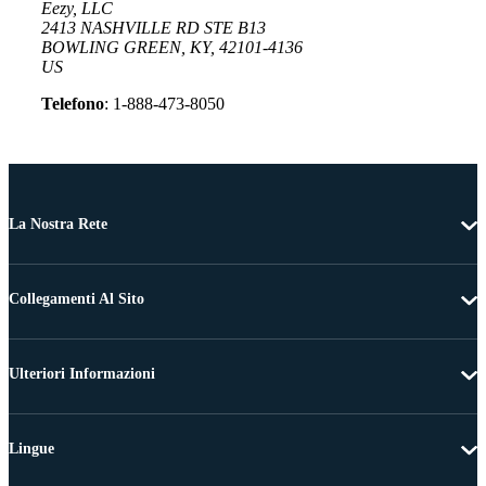
Eezy, LLC
2413 NASHVILLE RD STE B13
BOWLING GREEN, KY, 42101-4136
US
Telefono
: 1-888-473-8050
La Nostra Rete
Collegamenti Al Sito
Ulteriori Informazioni
Lingue