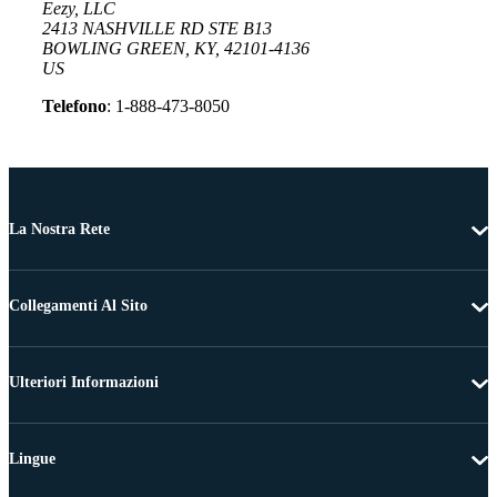
Eezy, LLC
2413 NASHVILLE RD STE B13
BOWLING GREEN, KY, 42101-4136
US
Telefono
: 1-888-473-8050
La Nostra Rete
Collegamenti Al Sito
Ulteriori Informazioni
Lingue