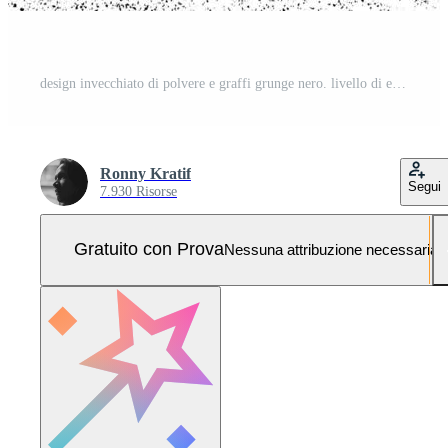
design invecchiato di polvere e graffi grunge nero. livello di editor di foto di texture grunge sporco. in bianco e nero sovrapposizione grunge astratto. Foto Pro
Ronny Kratif
Segui
7.930 Risorse
Gratuito con Prova
Nessuna attribuzione necessaria