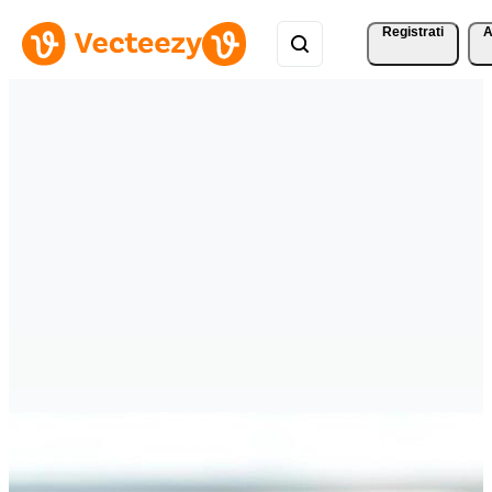
Registrati
A