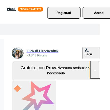
Piani
Registrati
Accedi
Oleksii Hrecheniuk
Segui
73.841 Risorse
Gratuito con Prova
Nessuna attribuzione
necessaria