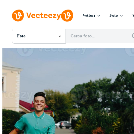
Vettori
Foto
Foto
Tutte Immagini
Foto
PNGs
PSDs
SVGs
Modelli
Vettori
Videos
Motion graphics
Immagini Editoriali
Eventi Editoriali