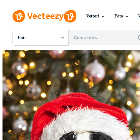
Vettori
Foto
Foto
Tutte Immagini
Foto
PNGs
PSDs
SVGs
Modelli
Vettori
Videos
Motion graphics
Immagini Editoriali
Eventi Editoriali