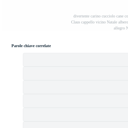
divertente carino cucciolo cane c
Claus cappello vicino Natale albero
allegro 
Parole chiave correlate