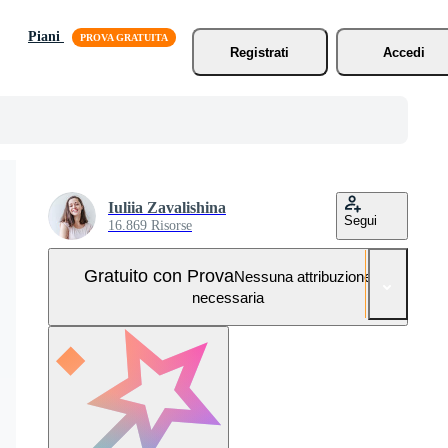
Piani
Registrati
Accedi
Iuliia Zavalishina
Segui
16.869 Risorse
Gratuito con Prova
Nessuna attribuzione
necessaria