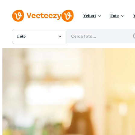
Vettori
Foto
Foto
Tutte Immagini
Foto
PNGs
PSDs
SVGs
Modelli
Vettori
Videos
Motion graphics
Immagini Editoriali
Eventi Editoriali