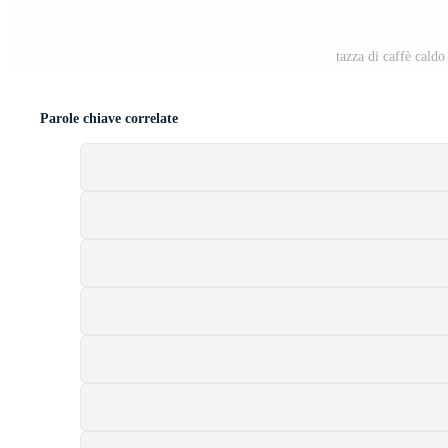
tazza di caffè caldo
Parole chiave correlate