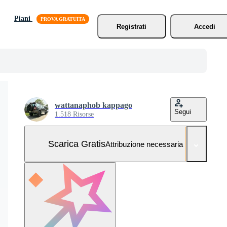
Piani
Registrati
Accedi
wattanaphob kappago
Segui
1.518 Risorse
Scarica Gratis
Attribuzione necessaria