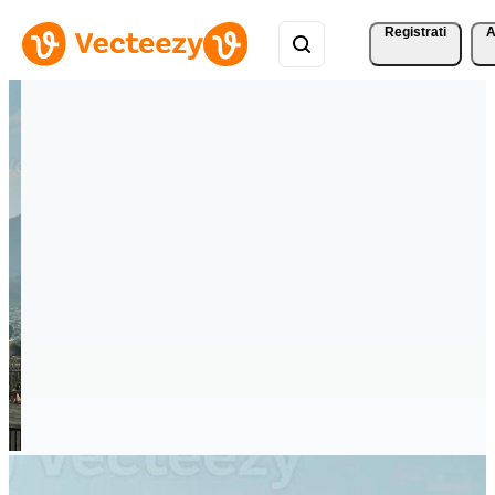
Registrati
A