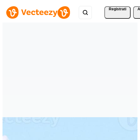
Registrati
A