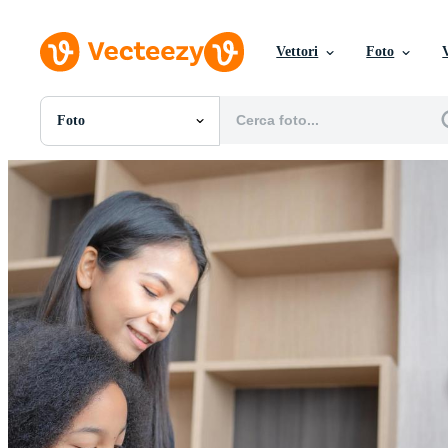
Vettori
Foto
Foto
Tutte Immagini
Foto
PNGs
PSDs
SVGs
Modelli
Vettori
Videos
Motion graphics
Immagini Editoriali
Eventi Editoriali