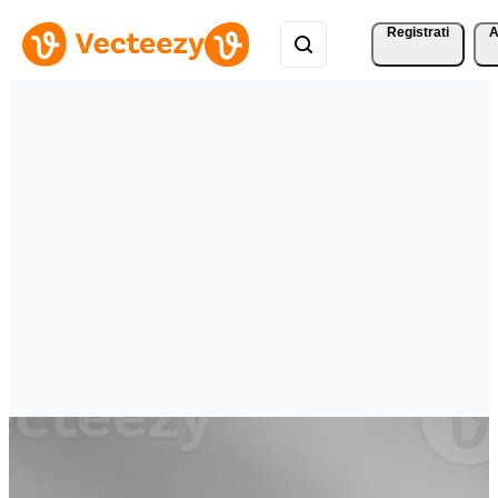
Registrati
A