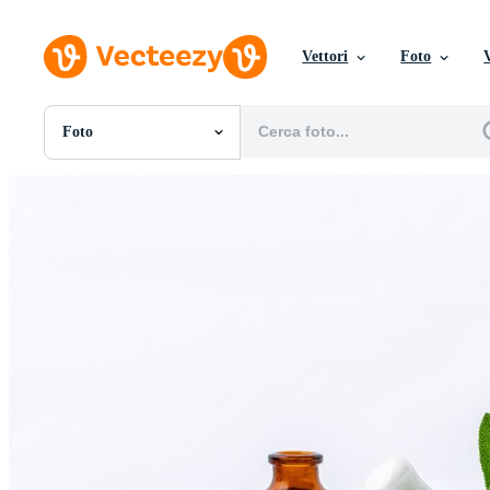
Vettori
Foto
Foto
Tutte Immagini
Foto
PNGs
PSDs
SVGs
Modelli
Vettori
Videos
Motion graphics
Immagini Editoriali
Eventi Editoriali