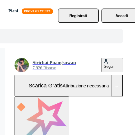
Piani
Registrati
Accedi
Sirichai Puangsuwan
Segui
7.926 Risorse
Scarica Gratis
Attribuzione necessaria