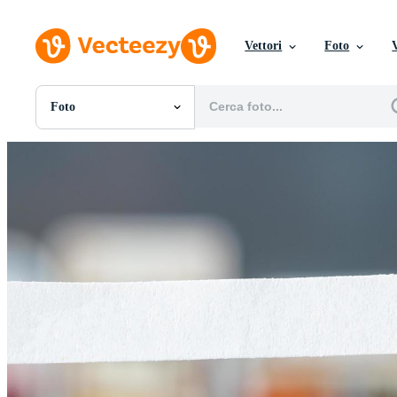
Vettori
Foto
Foto
Tutte Immagini
Foto
PNGs
PSDs
SVGs
Modelli
Vettori
Videos
Motion graphics
Immagini Editoriali
Eventi Editoriali