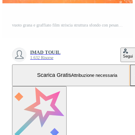
vuoto grana e graffiato film striscia struttura sfondo con pesante grano, polvere e un' leggero perdita vero lente bagliore tiro nel studio al di sopra di nero sfondo Foto Gratuita
IMAD TOUIL
Segui
1.632 Risorse
Scarica Gratis
Attribuzione necessaria