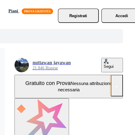
Piani
Registrati
Accedi
nuttawan jayawan
Segui
21.846 Risorse
Gratuito con Prova
Nessuna attribuzione
necessaria