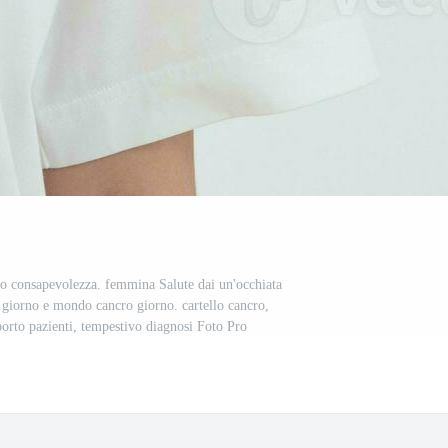
o consapevolezza. femmina Salute dai un'occhiata
 giorno e mondo cancro giorno. cartello cancro,
porto pazienti, tempestivo diagnosi Foto Pro