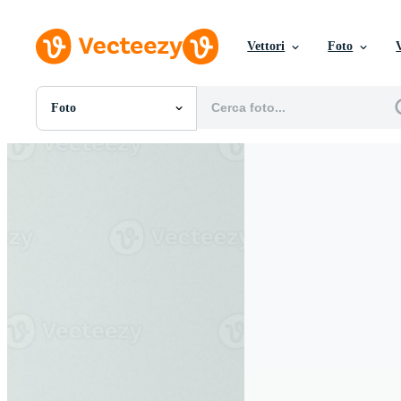
Vettori
Foto
Foto
Tutte Immagini
Foto
PNGs
PSDs
SVGs
Modelli
Vettori
Videos
Motion graphics
Immagini Editoriali
Eventi Editoriali