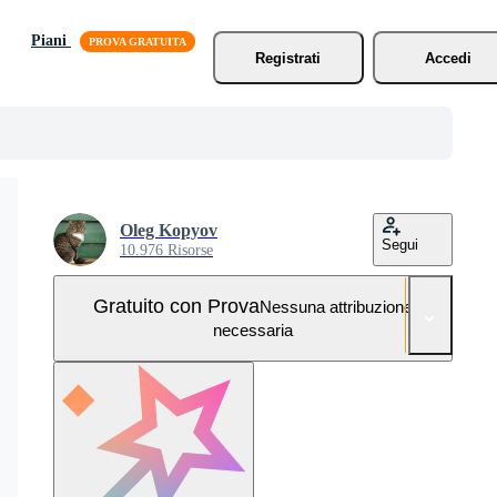
Piani
Registrati
Accedi
Oleg Kopyov
Segui
10.976 Risorse
Gratuito con Prova
Nessuna attribuzione
necessaria