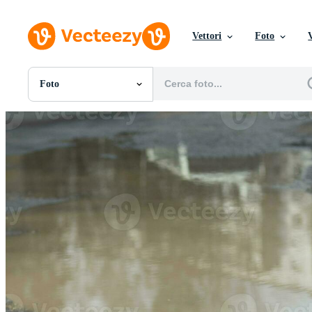
Vettori
Foto
Foto
Tutte Immagini
Foto
PNGs
PSDs
SVGs
Modelli
Vettori
Videos
Motion graphics
Immagini Editoriali
Eventi Editoriali