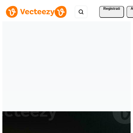
Registrati
A